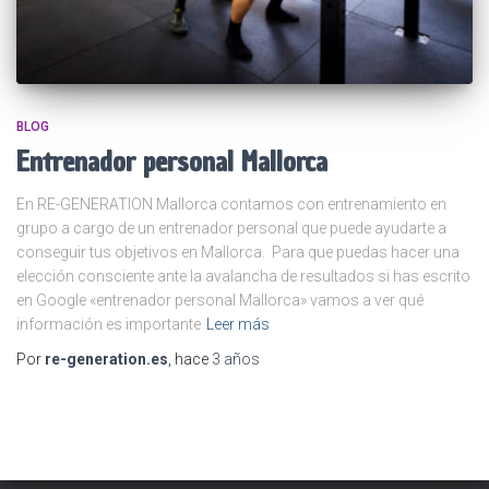
BLOG
Entrenador personal Mallorca
En RE-GENERATION Mallorca contamos con entrenamiento en
grupo a cargo de un entrenador personal que puede ayudarte a
conseguir tus objetivos en Mallorca. Para que puedas hacer una
elección consciente ante la avalancha de resultados si has escrito
en Google «entrenador personal Mallorca» vamos a ver qué
información es importante
Leer más
Por
re-generation.es
, hace
3 años